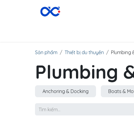
Bỏ qua để đến Nội dung
DANH MỤC SẢN PHẨM
▾
TRANG CHỦ
Sản phẩm
Thiết bị du thuyền
Plumbing 
Plumbing 
Anchoring & Docking
Boats & Mo