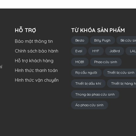
HỖ TRỢ
TỪ KHÓA SẢN PHẨM
Besto
Billy Pugh
Bè cứu si
Bảo mật thông tin
Chính sách bảo hành
Eval
HYF
JoBird
LAL
Hỗ trợ khách hàng
MOB1
Phao cứu sinh
í
Hình thức thanh toán
Rọ cẩu người
Thiết bị cứu sinh
Hình thức vận chuyển
Thiết bị dầu khí
Thiết bị hàng h
Thùng áo phao cứu sinh
Áo phao cứu sinh