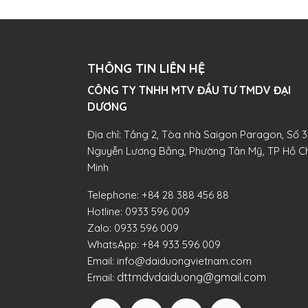
THÔNG TIN LIÊN HỆ
CÔNG TY TNHH MTV ĐẦU TƯ TMDV ĐẠI
DƯƠNG​
Địa chỉ: Tầng 2, Tòa nhà Saigon Paragon, Số 3
Nguyễn Lương Bằng, Phường Tân Mỹ, TP Hồ Ch
Minh
Telephone:
+84 28 388 456 88
Hotline:
0933 596 009
Zalo:
0933 596 009
WhatsApp:
+84 933 596 009
Email:
info@daiduongvietnam.com
dttmdvdaiduong@gmail.com
Email: