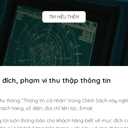
TÌM HIỂU THÊM
 đích, phạm vi thu thập thông tin
thu thông “Thông tin cá nhân” trong Chính Sách này ngh
ách hàng, số điện, địa chỉ liên lạc, Email.
 tôi luôn thông báo cho khách hàng biết về mục đích cụ