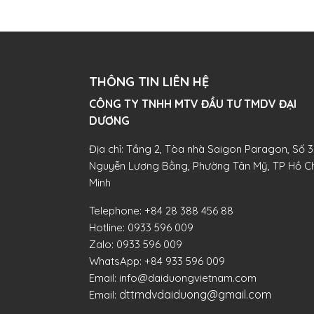
THÔNG TIN LIÊN HỆ
CÔNG TY TNHH MTV ĐẦU TƯ TMDV ĐẠI
DƯƠNG​
Địa chỉ: Tầng 2, Tòa nhà Saigon Paragon, Số 3
Nguyễn Lương Bằng, Phường Tân Mỹ, TP Hồ Ch
Minh
Telephone:
+84 28 388 456 88
Hotline:
0933 596 009
Zalo:
0933 596 009
WhatsApp:
+84 933 596 009
Email:
info@daiduongvietnam.com
dttmdvdaiduong@gmail.com
Email: