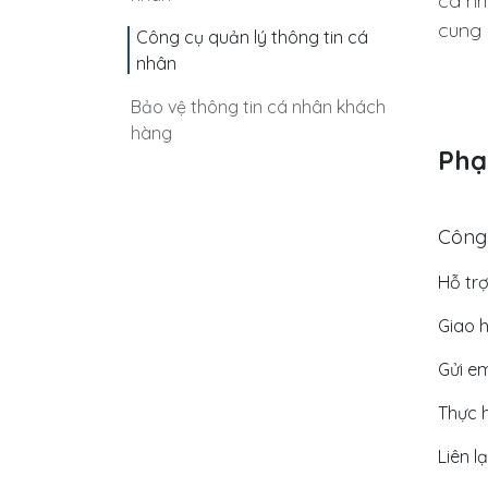
cá nh
cung 
Công cụ quản lý thông tin cá
nhân​
Bảo vệ thông tin cá nhân khách
hàng​
Phạ
Công
Hỗ tr
Giao 
Gửi em
Thực 
Liên l