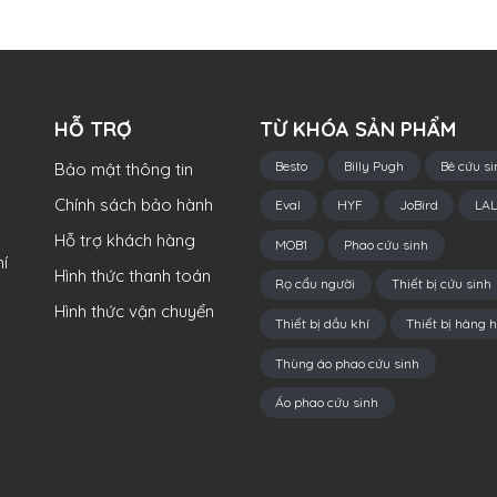
HỖ TRỢ
TỪ KHÓA SẢN PHẨM
Besto
Billy Pugh
Bè cứu si
Bảo mật thông tin
Chính sách bảo hành
Eval
HYF
JoBird
LAL
Hỗ trợ khách hàng
MOB1
Phao cứu sinh
í
Hình thức thanh toán
Rọ cẩu người
Thiết bị cứu sinh
Hình thức vận chuyển
Thiết bị dầu khí
Thiết bị hàng h
Thùng áo phao cứu sinh
Áo phao cứu sinh