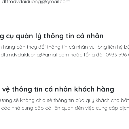
l: dttmdvdaiduong@gmail.com
g cụ quản lý thông tin cá nhân​
 hàng cần thay đổi thông tin cá nhân vui lòng liên h
l
dttmdvdaiduong@gmail.com
hoặc tổng đài:
0933 596
 vệ thông tin cá nhân khách hàng​
ương sẽ không chia sẻ thông tin của quý khách cho bấ
ý, các nhà cung cấp có liên quan đến việc cung cấp dịc