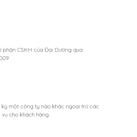
ệ bộ phận CSKH của Đại Dương qua
 009
t kỳ một công ty nào khác ngoại trừ các
h vụ cho khách hàng.