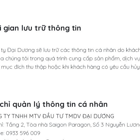
 gian lưu trữ thông tin
ty Đại Dương sẽ lưu trữ các thông tin cá nhân do khác
a chúng tôi trong quá trình cung cấp sản phẩm, dịch 
 mục đích thu thập hoặc khi khách hàng có yêu cầu hủy
chỉ quản lý thông tin cá nhân​
 TY TNHH MTV ĐẦU TƯ TMDV ĐẠI DƯƠNG​
hỉ: Tầng 2, Tòa nhà Saigon Paragon, Số 3 Nguyễn Lươ
ne: 0933 596 009