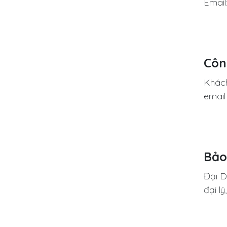
Emai
Côn
Khách
emai
Bảo
Đại D
đại l