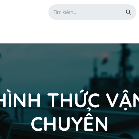
GIỚI THIỆU
SẢN PHẨM
TIN TỨC
LIÊN HỆ
HÌNH THỨC VẬ
CHUYỂN