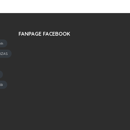
FANPAGE FACEBOOK
nh
IZAS
ải