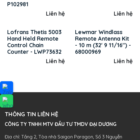
P102981
Liên hệ
Liên hệ
Lofrans Thetis 5003
Lewmar Windlass
Hand Held Remote
Remote Antenna Kit
Control Chain
- 10 m (32' 9 11/16") -
Counter - LWP73632
68000969
Liên hệ
Liên hệ
THÔNG TIN LIÊN HỆ
CÔNG TY TNHH MTV ĐẦU TƯ TMDV ĐẠI DƯƠNG​
Địa chỉ: Tầng 2, Tòa nhà Saigon Paragon, Số 3 Nguyễn