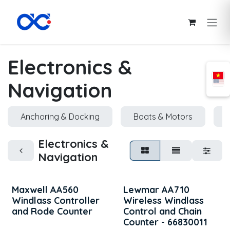
Bỏ qua để đến Nội dung
Electronics &
Navigation
Anchoring & Docking
Boats & Motors
Electronics &
Navigation
Maxwell AA560
Lewmar AA710
Windlass Controller
Wireless Windlass
and Rode Counter
Control and Chain
Counter - 66830011