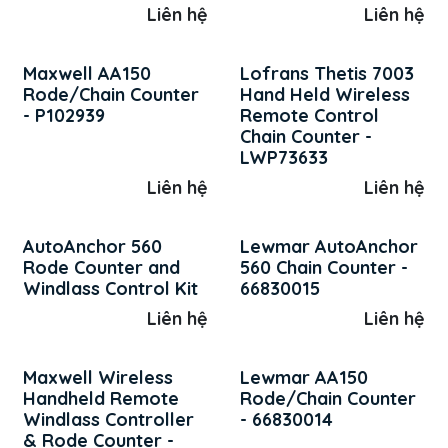
Liên hệ
Liên hệ
Maxwell AA150
Lofrans Thetis 7003
Rode/Chain Counter
Hand Held Wireless
- P102939
Remote Control
Chain Counter -
LWP73633
Liên hệ
Liên hệ
AutoAnchor 560
Lewmar AutoAnchor
Rode Counter and
560 Chain Counter -
Windlass Control Kit
66830015
Liên hệ
Liên hệ
Maxwell Wireless
Lewmar AA150
Handheld Remote
Rode/Chain Counter
Windlass Controller
- 66830014
& Rode Counter -