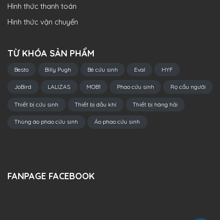
Hình thức thanh toán
Hình thức vận chuyển
TỪ KHÓA SẢN PHẨM
Besto
Billy Pugh
Bè cứu sinh
Eval
HYF
JoBird
LALIZAS
MOB1
Phao cứu sinh
Rọ cẩu người
Thiết bị cứu sinh
Thiết bị dầu khí
Thiết bị hàng hải
Thùng áo phao cứu sinh
Áo phao cứu sinh
FANPAGE FACEBOOK