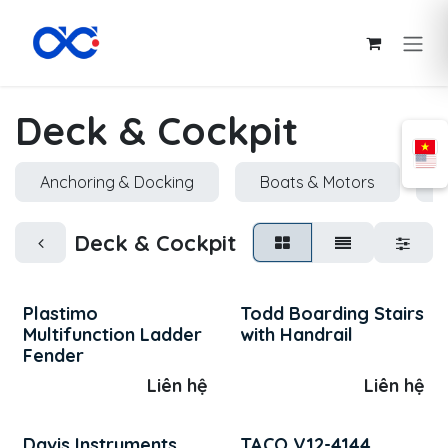
Bỏ qua để đến Nội dung
Deck & Cockpit
Anchoring & Docking
Boats & Motors
Deck & Cockpit
Plastimo
Todd Boarding Stairs
Multifunction Ladder
with Handrail
Fender
Liên hệ
Liên hệ
Davis Instruments
TACO V12-4144