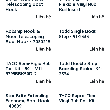
Telescoping Boat
Flexible Vinyl Rub
Hook
Rail Insert
Liên hệ
Liên hệ
Robship Hook &
Todd Single Boat
Moor Telescoping
Step - 91-2333
Boat Hook - 7080219
Liên hệ
Liên hệ
TACO Semi-Rigid Rub
Todd Double Step
Rail Kit - 50' - V11-
Boarding Stairs - 91-
9795BBK50D-2
2334
Liên hệ
Liên hệ
Star Brite Extending
TACO Supro-Flex
Economy Boat Hook
Vinyl Rub Rail Kit
- 40609