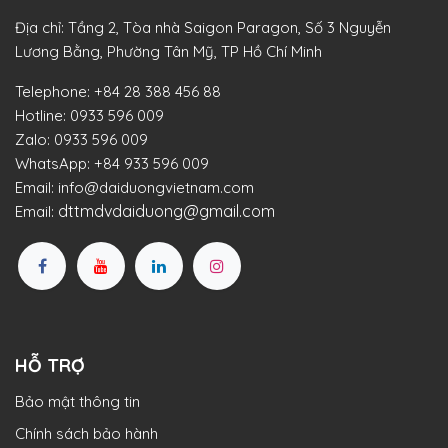
Địa chỉ: Tầng 2, Tòa nhà Saigon Paragon, Số 3 Nguyễn
Lương Bằng, Phường Tân Mỹ, TP Hồ Chí Minh
Telephone:
+84 28 388 456 88
Hotline:
0933 596 009
Zalo:
0933 596 009
WhatsApp:
+84 933 596 009
Email:
info@daiduongvietnam.com
dttmdvdaiduong@gmail.com
Email:
HỖ TRỢ
Bảo mật thông tin
Chính sách bảo hành