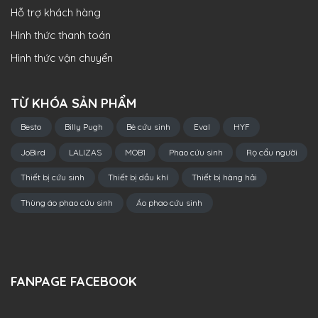
Hỗ trợ khách hàng
Hình thức thanh toán
Hình thức vận chuyển
TỪ KHÓA SẢN PHẨM
Besto
Billy Pugh
Bè cứu sinh
Eval
HYF
JoBird
LALIZAS
MOB1
Phao cứu sinh
Rọ cẩu người
Thiết bị cứu sinh
Thiết bị dầu khí
Thiết bị hàng hải
Thùng áo phao cứu sinh
Áo phao cứu sinh
FANPAGE FACEBOOK