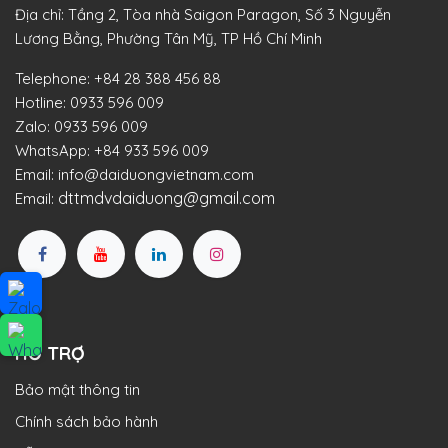
Địa chỉ: Tầng 2, Tòa nhà Saigon Paragon, Số 3 Nguyễn
Lương Bằng, Phường Tân Mỹ, TP Hồ Chí Minh
Telephone:
+84 28 388 456 88
Hotline:
0933 596 009
Zalo:
0933 596 009
WhatsApp:
+84 933 596 009
Email:
info@daiduongvietnam.com
dttmdvdaiduong@gmail.com
Email:
HỖ TRỢ
Bảo mật thông tin
Chính sách bảo hành