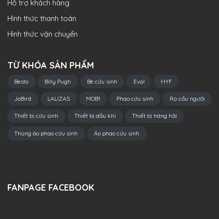
Hỗ trợ khách hàng
Hình thức thanh toán
Hình thức vận chuyển
TỪ KHÓA SẢN PHẨM
Besto
Billy Pugh
Bè cứu sinh
Eval
HYF
JoBird
LALIZAS
MOB1
Phao cứu sinh
Rọ cẩu người
Thiết bị cứu sinh
Thiết bị dầu khí
Thiết bị hàng hải
Thùng áo phao cứu sinh
Áo phao cứu sinh
FANPAGE FACEBOOK