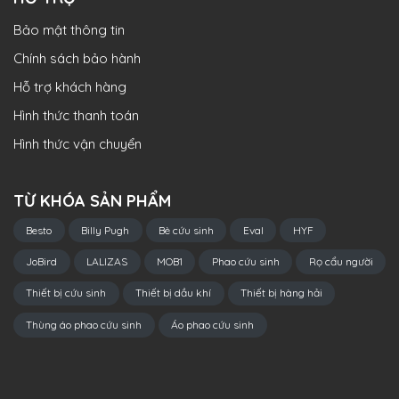
Bảo mật thông tin
Chính sách bảo hành
Hỗ trợ khách hàng
Hình thức thanh toán
Hình thức vận chuyển
TỪ KHÓA SẢN PHẨM
Besto
Billy Pugh
Bè cứu sinh
Eval
HYF
JoBird
LALIZAS
MOB1
Phao cứu sinh
Rọ cẩu người
Thiết bị cứu sinh
Thiết bị dầu khí
Thiết bị hàng hải
Thùng áo phao cứu sinh
Áo phao cứu sinh