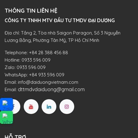
THÔNG TIN LIÊN HỆ
CÔNG TY TNHH MTV ĐẦU TƯ TMDV ĐẠI DƯƠNG​
Địa chỉ: Tầng 2, Tòa nhà Saigon Paragon, Số 3 Nguyễn
Lương Bằng, Phường Tân Mỹ, TP Hồ Chí Minh
Telephone:
+84 28 388 456 88
Hotline:
0933 596 009
Zalo:
0933 596 009
WhatsApp:
+84 933 596 009
Email:
info@daiduongvietnam.com
dttmdvdaiduong@gmail.com
Email:
HỖ TRỢ