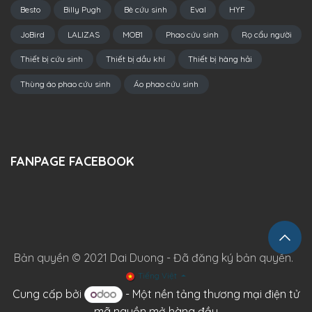
Besto
Billy Pugh
Bè cứu sinh
Eval
HYF
JoBird
LALIZAS
MOB1
Phao cứu sinh
Rọ cẩu người
Thiết bị cứu sinh
Thiết bị dầu khí
Thiết bị hàng hải
Thùng áo phao cứu sinh
Áo phao cứu sinh
FANPAGE FACEBOOK
Bản quyền © 2021 Dai Duong - Đã đăng ký bản quyền.
Tiếng Việt
Cung cấp bởi
- Một
nền tảng thương mại điện tử
mã nguồn mở hàng đầu