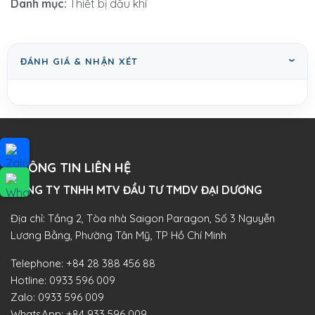
Danh mục:
Thiết bị dầu khí
ĐÁNH GIÁ & NHẬN XÉT
THÔNG TIN LIÊN HỆ
CÔNG TY TNHH MTV ĐẦU TƯ TMDV ĐẠI DƯƠNG​
Địa chỉ: Tầng 2, Tòa nhà Saigon Paragon, Số 3 Nguyễn
Lương Bằng, Phường Tân Mỹ, TP Hồ Chí Minh
Telephone:
+84 28 388 456 88
Hotline:
0933 596 009
Zalo:
0933 596 009
WhatsApp:
+84 933 596 009