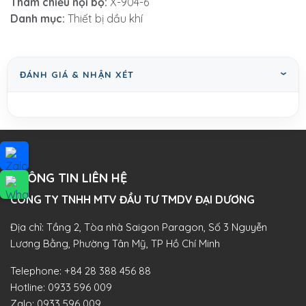
Tham chiếu nội bộ:
X-904-6
Danh mục:
Thiết bị dầu khí
ĐÁNH GIÁ & NHẬN XÉT
THÔNG TIN LIÊN HỆ
CÔNG TY TNHH MTV ĐẦU TƯ TMDV ĐẠI DƯƠNG​
Địa chỉ: Tầng 2, Tòa nhà Saigon Paragon, Số 3 Nguyễn
Lương Bằng, Phường Tân Mỹ, TP Hồ Chí Minh
Telephone:
+84 28 388 456 88
Hotline:
0933 596 009
Zalo:
0933 596 009