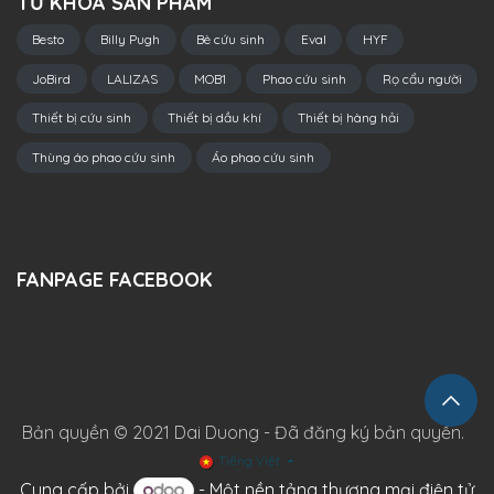
TỪ KHÓA SẢN PHẨM
Besto
Billy Pugh
Bè cứu sinh
Eval
HYF
JoBird
LALIZAS
MOB1
Phao cứu sinh
Rọ cẩu người
Thiết bị cứu sinh
Thiết bị dầu khí
Thiết bị hàng hải
Thùng áo phao cứu sinh
Áo phao cứu sinh
FANPAGE FACEBOOK
Bản quyền © 2021 Dai Duong - Đã đăng ký bản quyền.
Tiếng Việt
Cung cấp bởi
- Một
nền tảng thương mại điện tử