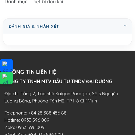
Danh mục:
Thiết bị dầu khí
ĐÁNH GIÁ & NHẬN XÉT
THÔNG TIN LIÊN HỆ
CÔNG TY TNHH MTV ĐẦU TƯ TMDV ĐẠI DƯƠNG​
Địa chỉ: Tầng 2, Tòa nhà Saigon Paragon, Số 3 Nguyễn
Lương Bằng, Phường Tân Mỹ, TP Hồ Chí Minh
Telephone:
+84 28 388 456 88
Hotline:
0933 596 009
Zalo:
0933 596 009
WhatsApp:
+84 933 596 009