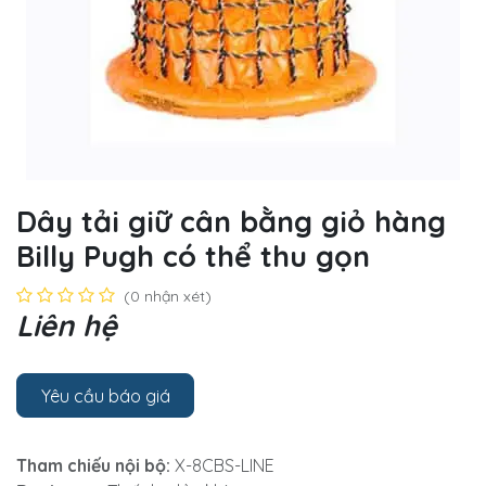
Dây tải giữ cân bằng giỏ hàng
Billy Pugh có thể thu gọn
(0 nhận xét)
Liên hệ
Yêu cầu báo giá
Tham chiếu nội bộ:
X-8CBS-LINE