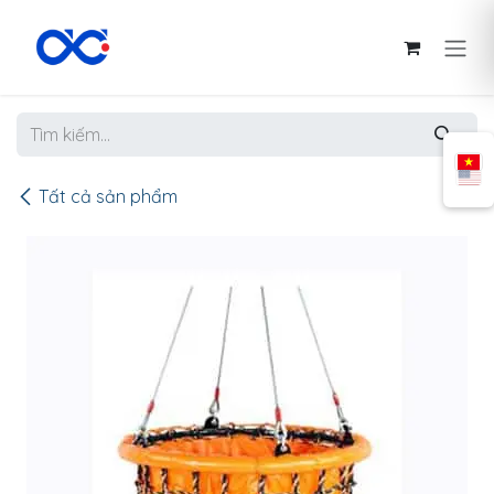
Bỏ qua để đến Nội dung
Tất cả sản phẩm