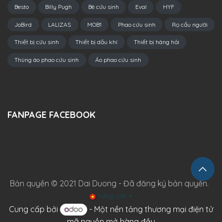
Besto
Billy Pugh
Bè cứu sinh
Eval
HYF
JoBird
LALIZAS
MOB1
Phao cứu sinh
Rọ cẩu người
Thiết bị cứu sinh
Thiết bị dầu khí
Thiết bị hàng hải
Thùng áo phao cứu sinh
Áo phao cứu sinh
FANPAGE FACEBOOK
Bản quyền © 2021 Dai Duong - Đã đăng ký bản quyền.
Tiếng Việt
Cung cấp bởi
- Một
nền tảng thương mại điện tử
mã nguồn mở hàng đầu