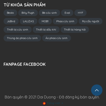
TỪ KHÓA SẢN PHẨM
Besto
Billy Pugh
Bè cứu sinh
Eval
HYF
JoBird
LALIZAS
MOB1
Phao cứu sinh
Rọ cẩu người
Thiết bị cứu sinh
Thiết bị dầu khí
Thiết bị hàng hải
Thùng áo phao cứu sinh
Áo phao cứu sinh
FANPAGE FACEBOOK
Bản quyền © 2021 Dai Duong - Đã đăng ký bản quyền.
Tiếng Việt