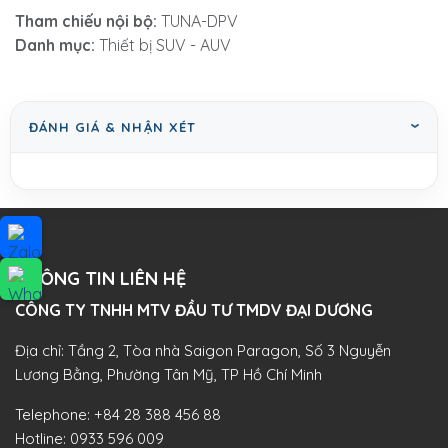
Tham chiếu nội bộ:
TUNA-DPV
Danh mục:
Thiết bị SUV - AUV
ĐÁNH GIÁ & NHẬN XÉT
THÔNG TIN LIÊN HỆ
CÔNG TY TNHH MTV ĐẦU TƯ TMDV ĐẠI DƯƠNG​
Địa chỉ: Tầng 2, Tòa nhà Saigon Paragon, Số 3 Nguyễn
Lương Bằng, Phường Tân Mỹ, TP Hồ Chí Minh
Telephone:
+84 28 388 456 88
Hotline:
0933 596 009