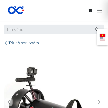
Bỏ qua để đến Nội dung
Tất cả sản phẩm