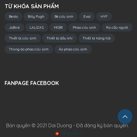
TỪ KHÓA SẢN PHẨM
Besto
Billy Pugh
Bè cứu sinh
Eval
HYF
JoBird
LALIZAS
MOB1
Phao cứu sinh
Rọ cẩu người
Thiết bị cứu sinh
Thiết bị dầu khí
Thiết bị hàng hải
Thùng áo phao cứu sinh
Áo phao cứu sinh
FANPAGE FACEBOOK
Bản quyền © 2021 Dai Duong - Đã đăng ký bản quyền.
Tiếng Việt