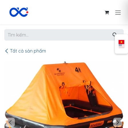
Bỏ qua để đến Nội dung
Tất cả sản phẩm