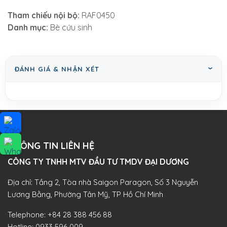
Tham chiếu nội bộ:
RAF0450
Danh mục:
Bè cứu sinh
ĐÁNH GIÁ & NHẬN XÉT
THÔNG TIN LIÊN HỆ
CÔNG TY TNHH MTV ĐẦU TƯ TMDV ĐẠI DƯƠNG​
Địa chỉ: Tầng 2, Tòa nhà Saigon Paragon, Số 3 Nguyễn
Lương Bằng, Phường Tân Mỹ, TP Hồ Chí Minh
Telephone:
+84 28 388 456 88
Hotline:
0933 596 009