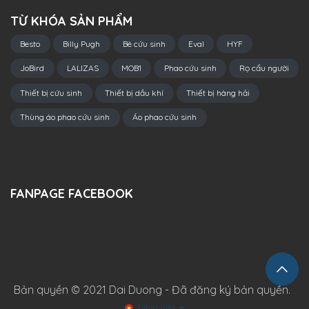
TỪ KHÓA SẢN PHẨM
Besto
Billy Pugh
Bè cứu sinh
Eval
HYF
JoBird
LALIZAS
MOB1
Phao cứu sinh
Rọ cẩu người
Thiết bị cứu sinh
Thiết bị dầu khí
Thiết bị hàng hải
Thùng áo phao cứu sinh
Áo phao cứu sinh
FANPAGE FACEBOOK
Bản quyền © 2021 Dai Duong - Đã đăng ký bản quyền.
Tiếng Việt