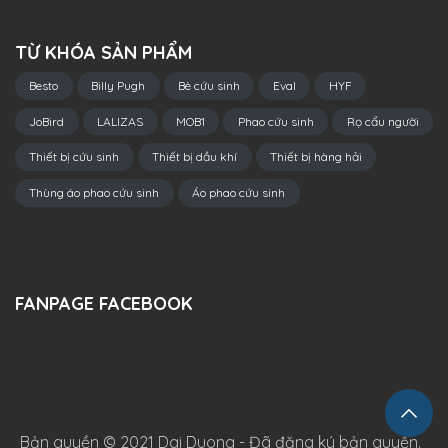
TỪ KHÓA SẢN PHẨM
Besto
Billy Pugh
Bè cứu sinh
Eval
HYF
JoBird
LALIZAS
MOB1
Phao cứu sinh
Rọ cẩu người
Thiết bị cứu sinh
Thiết bị dầu khí
Thiết bị hàng hải
Thùng áo phao cứu sinh
Áo phao cứu sinh
FANPAGE FACEBOOK
Bản quyền © 2021 Dai Duong - Đã đăng ký bản quyền.