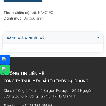
Tham chiếu nội bộ:
RAF0190
Danh mục:
Bè cứu sinh
ĐÁNH GIÁ & NHẬN XÉT
THÔNG TIN LIÊN HỆ
CÔNG TY TNHH MTV ĐẦU TƯ TMDV ĐẠI DƯƠNG​
Địa chỉ: Tầng 2, Tòa nhà Saigon Paragon, Số 3 Nguyễn
Lương Bằng, Phường Tân Mỹ, TP Hồ Chí Minh
Telephone:
+84 28 388 456 88