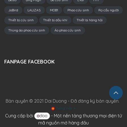
JoBird
LALIZAS
MOB1
Phao cứu sinh
Rọ cẩu người
Thiết bị cứu sinh
Thiết bị dầu khí
Thiết bị hàng hải
Thùng áo phao cứu sinh
Áo phao cứu sinh
FANPAGE FACEBOOK
Bản quyền © 2021 Dai Duong - Đã đăng ký bản quyền.
Tiếng Việt
Cung cấp bởi
- Một
nền tảng thương mại điện tử
mã nguồn mở hàng đầu