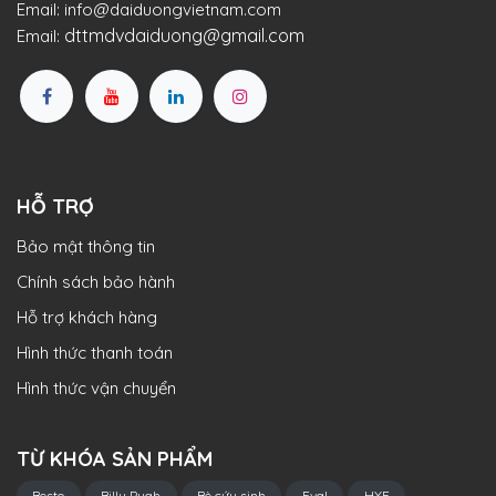
Email:
info@daiduongvietnam.com
dttmdvdaiduong@gmail.com
Email:
HỖ TRỢ
Bảo mật thông tin
Chính sách bảo hành
Hỗ trợ khách hàng
Hình thức thanh toán
Hình thức vận chuyển
TỪ KHÓA SẢN PHẨM
Besto
Billy Pugh
Bè cứu sinh
Eval
HYF