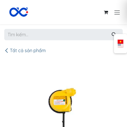
Bỏ qua để đến Nội dung
Tất cả sản phẩm