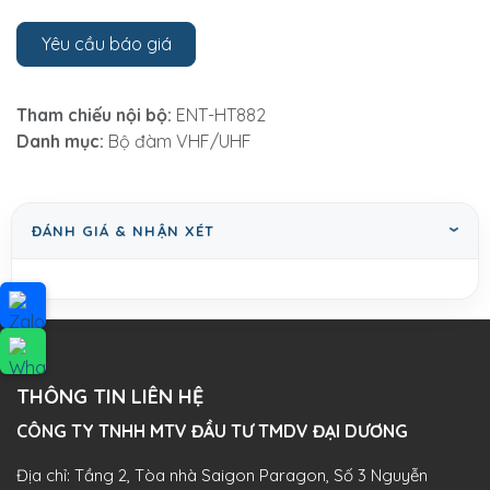
Yêu cầu báo giá
Tham chiếu nội bộ:
ENT-HT882
Danh mục:
Bộ đàm VHF/UHF
ĐÁNH GIÁ & NHẬN XÉT
THÔNG TIN LIÊN HỆ
CÔNG TY TNHH MTV ĐẦU TƯ TMDV ĐẠI DƯƠNG​
Địa chỉ: Tầng 2, Tòa nhà Saigon Paragon, Số 3 Nguyễn