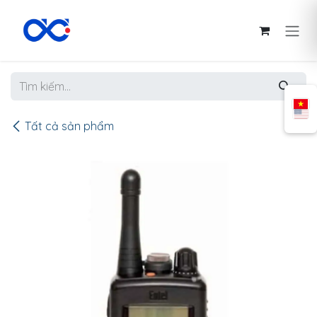
Bỏ qua để đến Nội dung
Tất cả sản phẩm