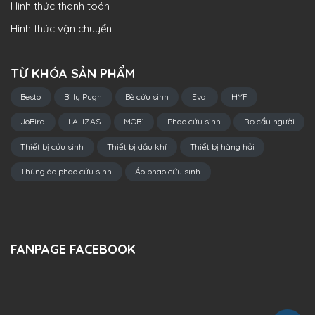
Hình thức thanh toán
Hình thức vận chuyển
TỪ KHÓA SẢN PHẨM
Besto
Billy Pugh
Bè cứu sinh
Eval
HYF
JoBird
LALIZAS
MOB1
Phao cứu sinh
Rọ cẩu người
Thiết bị cứu sinh
Thiết bị dầu khí
Thiết bị hàng hải
Thùng áo phao cứu sinh
Áo phao cứu sinh
FANPAGE FACEBOOK