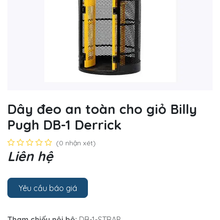
Dây đeo an toàn cho giỏ Billy
Pugh DB-1 Derrick
(0 nhận xét)
Liên hệ
Yêu cầu báo giá
Tham chiếu nội bộ:
DB-1-STRAP