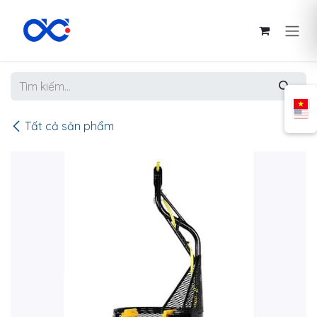
Bỏ qua để đến Nội dung
Tất cả sản phẩm