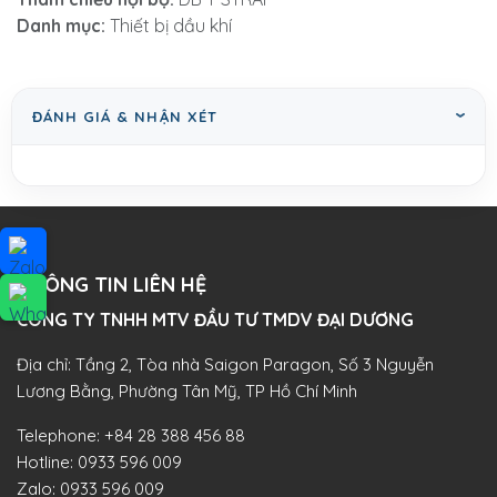
Danh mục:
Thiết bị dầu khí
ĐÁNH GIÁ & NHẬN XÉT
THÔNG TIN LIÊN HỆ
CÔNG TY TNHH MTV ĐẦU TƯ TMDV ĐẠI DƯƠNG​
Địa chỉ: Tầng 2, Tòa nhà Saigon Paragon, Số 3 Nguyễn
Lương Bằng, Phường Tân Mỹ, TP Hồ Chí Minh
Telephone:
+84 28 388 456 88
Hotline:
0933 596 009
Zalo:
0933 596 009