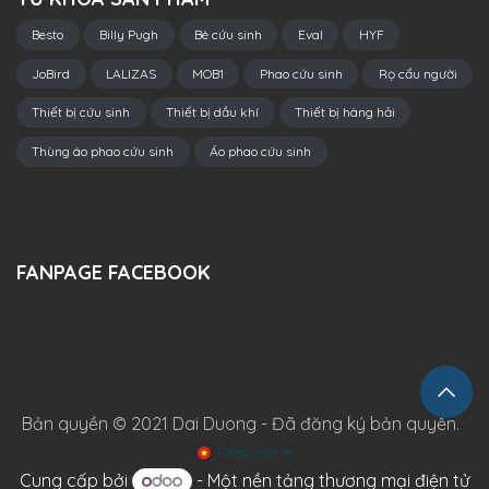
Besto
Billy Pugh
Bè cứu sinh
Eval
HYF
JoBird
LALIZAS
MOB1
Phao cứu sinh
Rọ cẩu người
Thiết bị cứu sinh
Thiết bị dầu khí
Thiết bị hàng hải
Thùng áo phao cứu sinh
Áo phao cứu sinh
FANPAGE FACEBOOK
Bản quyền © 2021 Dai Duong - Đã đăng ký bản quyền.
Tiếng Việt
Cung cấp bởi
- Một
nền tảng thương mại điện tử