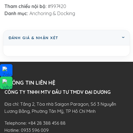
Tham chiếu nội bộ:
#997420
Danh mục:
Anchoring & Docking
ĐÁNH GIÁ & NHẬN XÉT
THÔNG TIN LIÊN HỆ
CÔNG TY TNHH MTV ĐẦU TƯ TMDV ĐẠI DƯƠNG​
Địa chỉ: Tầng 2, Tòa nhà Saigon Paragon, Số 3 Nguyễn
Lương Bằng, Phường Tân Mỹ, TP Hồ Chí Minh
Telephone:
+84 28 388 456 88
Hotline:
0933 596 009