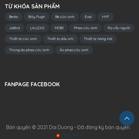
TỪ KHÓA SẢN PHẨM
Besto
Billy Pugh
Bè cứu sinh
Eval
HYF
JoBird
LALIZAS
MOB1
Phao cứu sinh
Rọ cẩu người
Thiết bị cứu sinh
Thiết bị dầu khí
Thiết bị hàng hải
Thùng áo phao cứu sinh
Áo phao cứu sinh
FANPAGE FACEBOOK
Bản quyền © 2021 Dai Duong - Đã đăng ký bản quyền.
Tiếng Việt