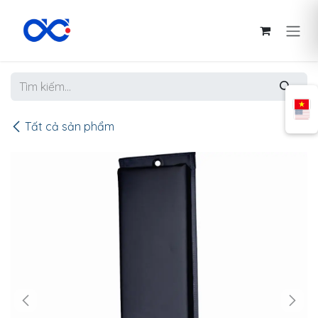
Bỏ qua để đến Nội dung
Tất cả sản phẩm