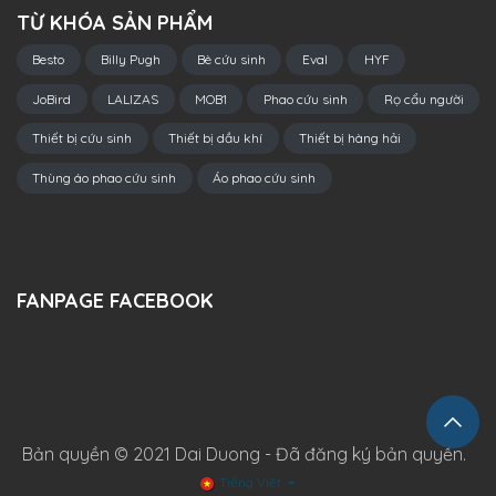
TỪ KHÓA SẢN PHẨM
Besto
Billy Pugh
Bè cứu sinh
Eval
HYF
JoBird
LALIZAS
MOB1
Phao cứu sinh
Rọ cẩu người
Thiết bị cứu sinh
Thiết bị dầu khí
Thiết bị hàng hải
Thùng áo phao cứu sinh
Áo phao cứu sinh
FANPAGE FACEBOOK
Bản quyền © 2021 Dai Duong - Đã đăng ký bản quyền.
Tiếng Việt