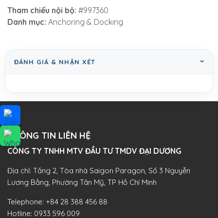
Tham chiếu nội bộ:
#997360
Danh mục:
Anchoring & Docking
ĐÁNH GIÁ & NHẬN XÉT
THÔNG TIN LIÊN HỆ
CÔNG TY TNHH MTV ĐẦU TƯ TMDV ĐẠI DƯƠNG​
Địa chỉ: Tầng 2, Tòa nhà Saigon Paragon, Số 3 Nguyễn
Lương Bằng, Phường Tân Mỹ, TP Hồ Chí Minh
Telephone:
+84 28 388 456 88
Hotline:
0933 596 009