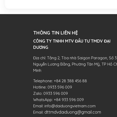
THÔNG TIN LIÊN HỆ
CÔNG TY TNHH MTV ĐẦU TƯ TMDV ĐẠI
DƯƠNG​
Địa chỉ: Tầng 2, Tòa nhà Saigon Paragon, Số 3
Nguyễn Lương Bằng, Phường Tân Mỹ, TP Hồ Ch
Minh
Telephone:
+84 28 388 456 88
Hotline:
0933 596 009
Zalo:
0933 596 009
WhatsApp:
+84 933 596 009
Email:
info@daiduongvietnam.com
dttmdvdaiduong@gmail.com
Email: