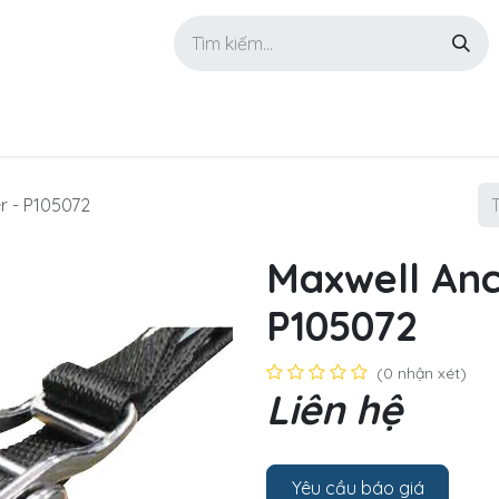
GIỚI THIỆU
SẢN PHẨM
TIN TỨC
LIÊN HỆ
r - P105072
Maxwell Anc
P105072
(0 nhận xét)
Liên hệ
Yêu cầu báo giá