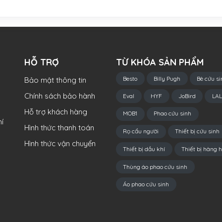
HỖ TRỢ
TỪ KHÓA SẢN PHẨM
Besto
Billy Pugh
Bè cứu si
Bảo mật thông tin
Chính sách bảo hành
Eval
HYF
JoBird
LAL
Hỗ trợ khách hàng
MOB1
Phao cứu sinh
í
Hình thức thanh toán
Rọ cẩu người
Thiết bị cứu sinh
Hình thức vận chuyển
Thiết bị dầu khí
Thiết bị hàng h
Thùng áo phao cứu sinh
Áo phao cứu sinh