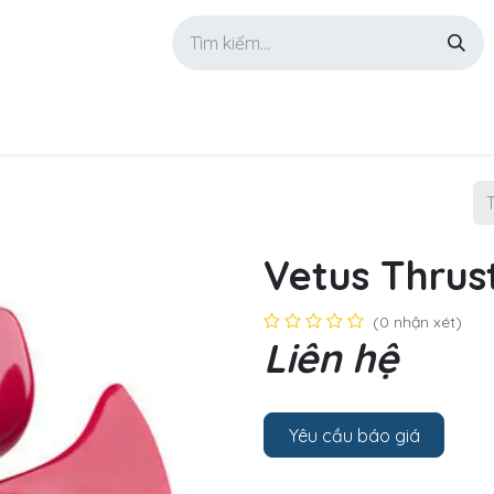
GIỚI THIỆU
SẢN PHẨM
TIN TỨC
LIÊN HỆ
Vetus Thrus
(0 nhận xét)
Liên hệ
Yêu cầu báo giá