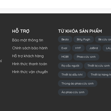
HỖ TRỢ
TỪ KHÓA SẢN PHẨM
Besto
Billy Pugh
Bè cứu si
Bảo mật thông tin
Chính sách bảo hành
Eval
HYF
JoBird
LAL
Hỗ trợ khách hàng
MOB1
Phao cứu sinh
í
Hình thức thanh toán
Rọ cẩu người
Thiết bị cứu sinh
Hình thức vận chuyển
Thiết bị dầu khí
Thiết bị hàng h
Thùng áo phao cứu sinh
Áo phao cứu sinh