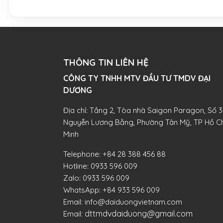
THÔNG TIN LIÊN HỆ
CÔNG TY TNHH MTV ĐẦU TƯ TMDV ĐẠI
DƯƠNG​
Địa chỉ: Tầng 2, Tòa nhà Saigon Paragon, Số 3
Nguyễn Lương Bằng, Phường Tân Mỹ, TP Hồ Ch
Minh
Telephone:
+84 28 388 456 88
Hotline:
0933 596 009
Zalo:
0933 596 009
WhatsApp:
+84 933 596 009
Email:
info@daiduongvietnam.com
dttmdvdaiduong@gmail.com
Email: