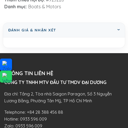
Danh mục:
Boats & Motors
ĐÁNH GIÁ & NHẬN XÉT
THÔNG TIN LIÊN HỆ
CÔNG TY TNHH MTV ĐẦU TƯ TMDV ĐẠI DƯƠNG​
Địa chỉ: Tầng 2, Tòa nhà Saigon Paragon, Số 3 Nguyễn
Lương Bằng, Phường Tân Mỹ, TP Hồ Chí Minh
Telephone:
+84 28 388 456 88
Hotline:
0933 596 009
Zalo:
0933 596 009