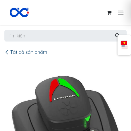
Bỏ qua để đến Nội dung
Tất cả sản phẩm