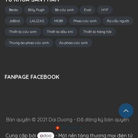
Besto
Billy Pugh
Bè cứu sinh
Eval
HYF
JoBird
LALIZAS
MOB1
Phao cứu sinh
Rọ cẩu người
Thiết bị cứu sinh
Thiết bị dầu khí
Thiết bị hàng hải
Thùng áo phao cứu sinh
Áo phao cứu sinh
FANPAGE FACEBOOK
Bản quyền © 2021 Dai Duong - Đã đăng ký bản quyền.
Tiếng Việt
Cung cấp bởi
- Một
nền tảng thương mại điện tử