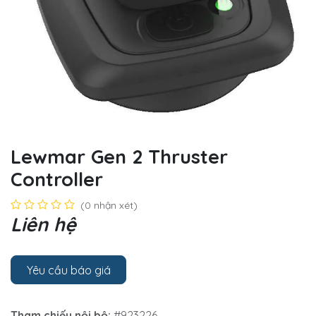
Lewmar Gen 2 Thruster
Controller
(0 nhận xét)
Liên hệ
Yêu cầu báo giá
Tham chiếu nội bộ:
#923226