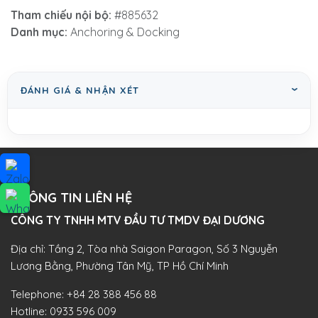
Tham chiếu nội bộ:
#885632
Danh mục:
Anchoring & Docking
ĐÁNH GIÁ & NHẬN XÉT
THÔNG TIN LIÊN HỆ
CÔNG TY TNHH MTV ĐẦU TƯ TMDV ĐẠI DƯƠNG​
Địa chỉ: Tầng 2, Tòa nhà Saigon Paragon, Số 3 Nguyễn
Lương Bằng, Phường Tân Mỹ, TP Hồ Chí Minh
Telephone:
+84 28 388 456 88
Hotline:
0933 596 009