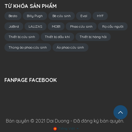
TỪ KHÓA SẢN PHẨM
Besto
Billy Pugh
Bè cứu sinh
Eval
HYF
JoBird
LALIZAS
MOB1
Phao cứu sinh
Rọ cẩu người
Thiết bị cứu sinh
Thiết bị dầu khí
Thiết bị hàng hải
Thùng áo phao cứu sinh
Áo phao cứu sinh
FANPAGE FACEBOOK
Bản quyền © 2021 Dai Duong - Đã đăng ký bản quyền.
Tiếng Việt