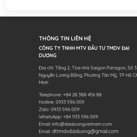
THÔNG TIN LIÊN HỆ
CÔNG TY TNHH MTV ĐẦU TƯ TMDV ĐẠI
DƯƠNG​
Địa chỉ: Tầng 2, Tòa nhà Saigon Paragon, Số 3
Nguyễn Lương Bằng, Phường Tân Mỹ, TP Hồ Ch
Minh
Telephone:
+84 28 388 456 88
Hotline:
0933 596 009
Zalo:
0933 596 009
WhatsApp:
+84 933 596 009
Email:
info@daiduongvietnam.com
dttmdvdaiduong@gmail.com
Email: