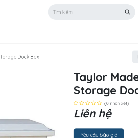
GIỚI THIỆU
SẢN PHẨM
TIN TỨC
LIÊN HỆ
 Storage Dock Box
Taylor Made
Storage Do
(0 nhận xét)
Liên hệ
Yêu cầu báo giá