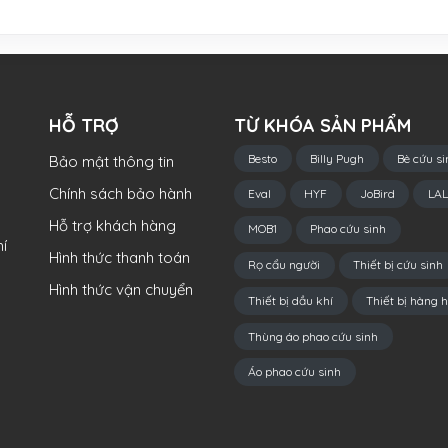
HỖ TRỢ
TỪ KHÓA SẢN PHẨM
Besto
Billy Pugh
Bè cứu si
Bảo mật thông tin
Chính sách bảo hành
Eval
HYF
JoBird
LAL
Hỗ trợ khách hàng
MOB1
Phao cứu sinh
í
Hình thức thanh toán
Rọ cẩu người
Thiết bị cứu sinh
Hình thức vận chuyển
Thiết bị dầu khí
Thiết bị hàng h
Thùng áo phao cứu sinh
Áo phao cứu sinh