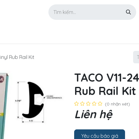
GIỚI THIỆU
SẢN PHẨM
TIN TỨC
LIÊN HỆ
nyl Rub Rail Kit
TACO V11-242
Rub Rail Kit
(0 nhận xét)
Liên hệ
Yêu cầu báo giá