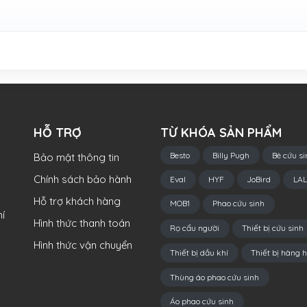
HỖ TRỢ
TỪ KHÓA SẢN PHẨM
Besto
Billy Pugh
Bè cứu si
Bảo mật thông tin
Chính sách bảo hành
Eval
HYF
JoBird
LAL
Hỗ trợ khách hàng
MOB1
Phao cứu sinh
í
Hình thức thanh toán
Rọ cẩu người
Thiết bị cứu sinh
Hình thức vận chuyển
Thiết bị dầu khí
Thiết bị hàng h
Thùng áo phao cứu sinh
Áo phao cứu sinh