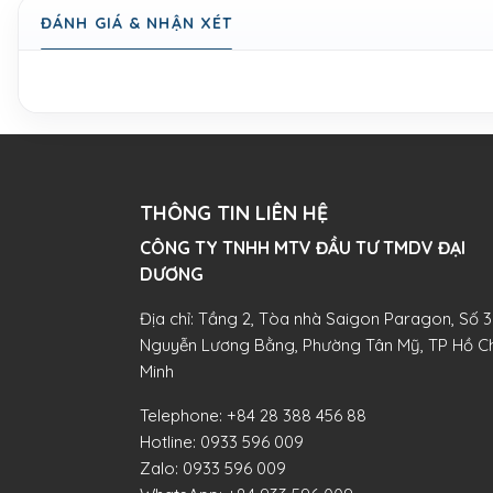
ĐÁNH GIÁ & NHẬN XÉT
THÔNG TIN LIÊN HỆ
CÔNG TY TNHH MTV ĐẦU TƯ TMDV ĐẠI
DƯƠNG​
Địa chỉ: Tầng 2, Tòa nhà Saigon Paragon, Số 3
Nguyễn Lương Bằng, Phường Tân Mỹ, TP Hồ Ch
Minh
Telephone:
+84 28 388 456 88
Hotline:
0933 596 009
Zalo:
0933 596 009