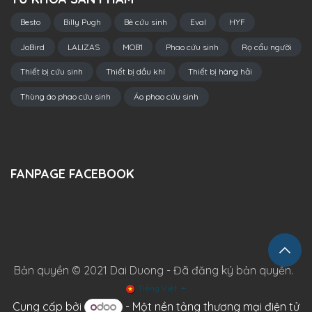
Besto
Billy Pugh
Bè cứu sinh
Eval
HYF
JoBird
LALIZAS
MOB1
Phao cứu sinh
Rọ cẩu người
Thiết bị cứu sinh
Thiết bị dầu khí
Thiết bị hàng hải
Thùng áo phao cứu sinh
Áo phao cứu sinh
FANPAGE FACEBOOK
Bản quyền © 2021 Dai Duong - Đã đăng ký bản quyền.
Tiếng Việt
Cung cấp bởi
- Một
nền tảng thương mại điện tử