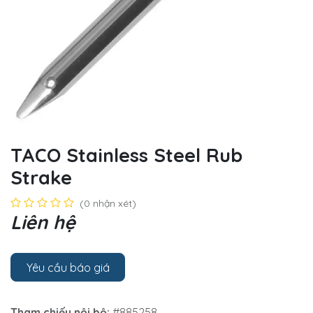
TACO Stainless Steel Rub
Strake
(0 nhận xét)
Liên hệ
Yêu cầu báo giá
Tham chiếu nội bộ:
#885258