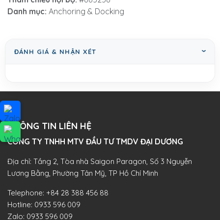
Danh mục:
Anchoring & Docking
ĐÁNH GIÁ & NHẬN XÉT
THÔNG TIN LIÊN HỆ
CÔNG TY TNHH MTV ĐẦU TƯ TMDV ĐẠI DƯƠNG​
Địa chỉ: Tầng 2, Tòa nhà Saigon Paragon, Số 3 Nguyễn
Lương Bằng, Phường Tân Mỹ, TP Hồ Chí Minh
Telephone:
+84 28 388 456 88
Hotline:
0933 596 009
Zalo:
0933 596 009