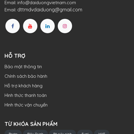
Email:
info@daiduongvietnam.com
dttmdvdaiduong@gmail.com
Email:
HỖ TRỢ
Bảo mật thông tin
Chính sách bảo hành
Hỗ trợ khách hàng
Hình thức thanh toán
Hình thức vận chuyển
TỪ KHÓA SẢN PHẨM
Besto
Billy Pugh
Bè cứu sinh
Eval
HYF