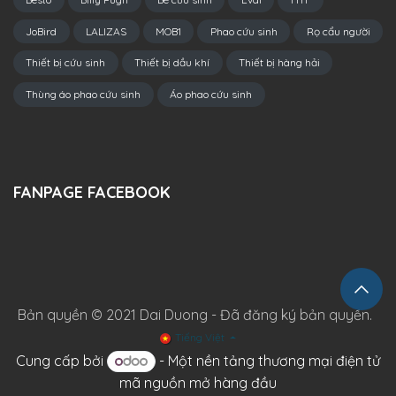
JoBird
LALIZAS
MOB1
Phao cứu sinh
Rọ cẩu người
Thiết bị cứu sinh
Thiết bị dầu khí
Thiết bị hàng hải
Thùng áo phao cứu sinh
Áo phao cứu sinh
FANPAGE FACEBOOK
Bản quyền © 2021 Dai Duong - Đã đăng ký bản quyền.
Tiếng Việt
Cung cấp bởi
- Một
nền tảng thương mại điện tử
mã nguồn mở hàng đầu