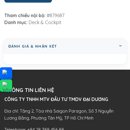
Tham chiếu nội bộ:
#879687
Danh mục:
Deck & Cockpit
ĐÁNH GIÁ & NHẬN XÉT
THÔNG TIN LIÊN HỆ
CÔNG TY TNHH MTV ĐẦU TƯ TMDV ĐẠI DƯƠNG​
Địa chỉ: Tầng 2, Tòa nhà Saigon Paragon, Số 3 Nguyễn
Lương Bằng, Phường Tân Mỹ, TP Hồ Chí Minh
Telephone:
+84 28 388 456 88