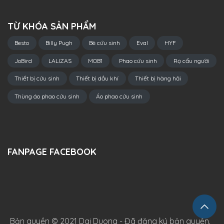
TỪ KHÓA SẢN PHẨM
Besto
Billy Pugh
Bè cứu sinh
Eval
HYF
JoBird
LALIZAS
MOB1
Phao cứu sinh
Rọ cẩu người
Thiết bị cứu sinh
Thiết bị dầu khí
Thiết bị hàng hải
Thùng áo phao cứu sinh
Áo phao cứu sinh
FANPAGE FACEBOOK
Bản quyền © 2021 Dai Duong - Đã đăng ký bản quyền.