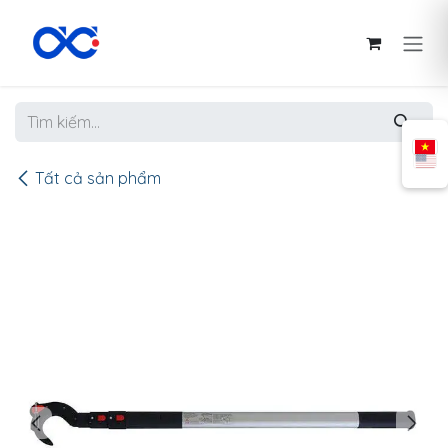
Bỏ qua để đến Nội dung
Tất cả sản phẩm