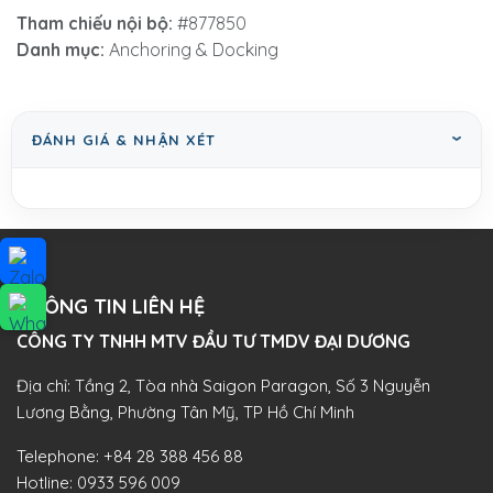
Tham chiếu nội bộ:
#877850
Danh mục:
Anchoring & Docking
ĐÁNH GIÁ & NHẬN XÉT
THÔNG TIN LIÊN HỆ
CÔNG TY TNHH MTV ĐẦU TƯ TMDV ĐẠI DƯƠNG​
Địa chỉ: Tầng 2, Tòa nhà Saigon Paragon, Số 3 Nguyễn
Lương Bằng, Phường Tân Mỹ, TP Hồ Chí Minh
Telephone:
+84 28 388 456 88
Hotline:
0933 596 009