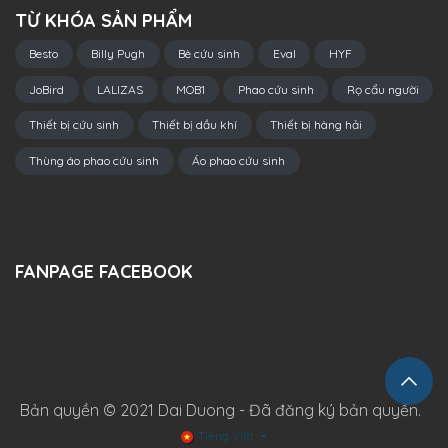
TỪ KHÓA SẢN PHẨM
Besto
Billy Pugh
Bè cứu sinh
Eval
HYF
JoBird
LALIZAS
MOB1
Phao cứu sinh
Rọ cẩu người
Thiết bị cứu sinh
Thiết bị dầu khí
Thiết bị hàng hải
Thùng áo phao cứu sinh
Áo phao cứu sinh
FANPAGE FACEBOOK
Bản quyền © 2021 Dai Duong - Đã đăng ký bản quyền.
Tiếng Việt