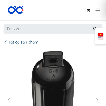
Bỏ qua để đến Nội dung
Tất cả sản phẩm