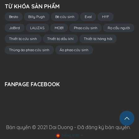
TỪ KHÓA SẢN PHẨM
Besto
Billy Pugh
Bè cứu sinh
Eval
HYF
JoBird
LALIZAS
MOB1
Phao cứu sinh
Rọ cẩu người
Thiết bị cứu sinh
Thiết bị dầu khí
Thiết bị hàng hải
Thùng áo phao cứu sinh
Áo phao cứu sinh
FANPAGE FACEBOOK
Bản quyền © 2021 Dai Duong - Đã đăng ký bản quyền.
Tiếng Việt