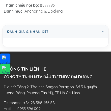
Tham chiếu nội bộ:
#877793
Danh mục:
Anchoring & Docking
ĐÁNH GIÁ & NHẬN XÉT
THÔNG TIN LIÊN HỆ
CÔNG TY TNHH MTV ĐẦU TƯ TMDV ĐẠI DƯƠNG​
Địa chỉ: Tầng 2, Tòa nhà Saigon Paragon, Số 3 Nguyễn
Lương Bằng, Phường Tân Mỹ, TP Hồ Chí Minh
Telephone:
+84 28 388 456 88
Hotline:
0933 596 009