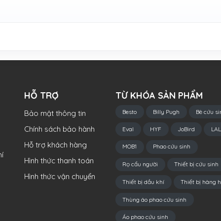
HỖ TRỢ
TỪ KHÓA SẢN PHẨM
Besto
Billy Pugh
Bè cứu si
Bảo mật thông tin
Chính sách bảo hành
Eval
HYF
JoBird
LAL
Hỗ trợ khách hàng
MOB1
Phao cứu sinh
í
Hình thức thanh toán
Rọ cẩu người
Thiết bị cứu sinh
Hình thức vận chuyển
Thiết bị dầu khí
Thiết bị hàng h
Thùng áo phao cứu sinh
Áo phao cứu sinh