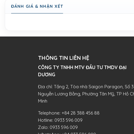
ĐÁNH GIÁ & NHẬN XÉT
THÔNG TIN LIÊN HỆ
CÔNG TY TNHH MTV ĐẦU TƯ TMDV ĐẠI
DƯƠNG​
Địa chỉ: Tầng 2, Tòa nhà Saigon Paragon, Số 3
Nguyễn Lương Bằng, Phường Tân Mỹ, TP Hồ Ch
Minh
Telephone:
+84 28 388 456 88
Hotline:
0933 596 009
Zalo:
0933 596 009