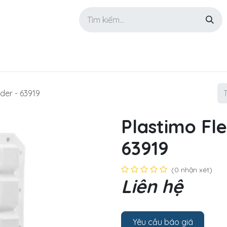
GIỚI THIỆU
SẢN PHẨM
TIN TỨC
LIÊN HỆ
nder - 63919
Plastimo Fle
63919
(0 nhận xét)
Liên hệ
Yêu cầu báo giá