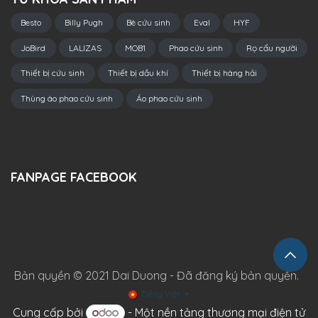
Besto
Billy Pugh
Bè cứu sinh
Eval
HYF
JoBird
LALIZAS
MOB1
Phao cứu sinh
Rọ cẩu người
Thiết bị cứu sinh
Thiết bị dầu khí
Thiết bị hàng hải
Thùng áo phao cứu sinh
Áo phao cứu sinh
FANPAGE FACEBOOK
Bản quyền © 2021 Dai Duong - Đã đăng ký bản quyền.
Tiếng Việt
Cung cấp bởi
- Một
nền tảng thương mại điện tử