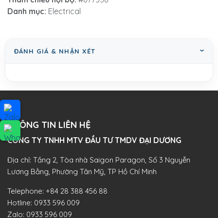
Danh mục:
Electrical
ĐÁNH GIÁ & NHẬN XÉT
THÔNG TIN LIÊN HỆ
CÔNG TY TNHH MTV ĐẦU TƯ TMDV ĐẠI DƯƠNG​
Địa chỉ: Tầng 2, Tòa nhà Saigon Paragon, Số 3 Nguyễn
Lương Bằng, Phường Tân Mỹ, TP Hồ Chí Minh
Telephone:
+84 28 388 456 88
Hotline:
0933 596 009
Zalo:
0933 596 009