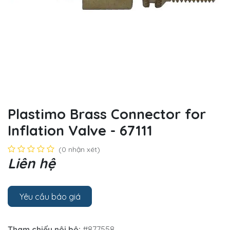
Plastimo Brass Connector for
Inflation Valve - 67111
(0 nhận xét)
Liên hệ
Yêu cầu báo giá
Tham chiếu nội bộ:
#877558