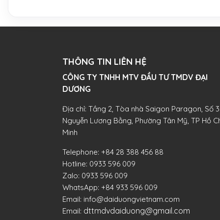
THÔNG TIN LIÊN HỆ
CÔNG TY TNHH MTV ĐẦU TƯ TMDV ĐẠI
DƯƠNG​
Địa chỉ: Tầng 2, Tòa nhà Saigon Paragon, Số 3
Nguyễn Lương Bằng, Phường Tân Mỹ, TP Hồ Ch
Minh
Telephone:
+84 28 388 456 88
Hotline:
0933 596 009
Zalo:
0933 596 009
WhatsApp:
+84 933 596 009
Email:
info@daiduongvietnam.com
dttmdvdaiduong@gmail.com
Email: