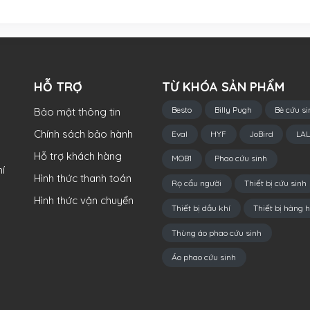
HỖ TRỢ
TỪ KHÓA SẢN PHẨM
Besto
Billy Pugh
Bè cứu si
Bảo mật thông tin
Chính sách bảo hành
Eval
HYF
JoBird
LAL
Hỗ trợ khách hàng
MOB1
Phao cứu sinh
í
Hình thức thanh toán
Rọ cẩu người
Thiết bị cứu sinh
Hình thức vận chuyển
Thiết bị dầu khí
Thiết bị hàng h
Thùng áo phao cứu sinh
Áo phao cứu sinh