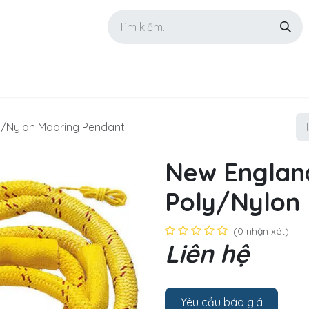
GIỚI THIỆU
SẢN PHẨM
TIN TỨC
LIÊN HỆ
/Nylon Mooring Pendant
New Englan
Poly/Nylon
(0 nhận xét)
Liên hệ
Yêu cầu báo giá