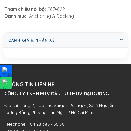
Tham chiếu nội bộ:
#874822
Danh mục:
Anchoring & Docking
ĐÁNH GIÁ & NHẬN XÉT
THÔNG TIN LIÊN HỆ
CÔNG TY TNHH MTV ĐẦU TƯ TMDV ĐẠI DƯƠNG​
Địa chỉ: Tầng 2, Tòa nhà Saigon Paragon, Số 3 Nguyễn
Lương Bằng, Phường Tân Mỹ, TP Hồ Chí Minh
Telephone:
+84 28 388 456 88