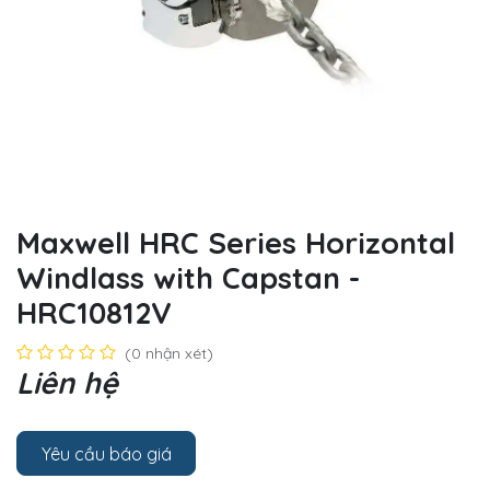
Maxwell HRC Series Horizontal
Windlass with Capstan -
HRC10812V
(0 nhận xét)
Liên hệ
Yêu cầu báo giá