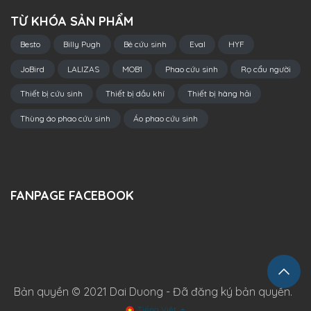
TỪ KHÓA SẢN PHẨM
Besto
Billy Pugh
Bè cứu sinh
Eval
HYF
JoBird
LALIZAS
MOB1
Phao cứu sinh
Rọ cẩu người
Thiết bị cứu sinh
Thiết bị dầu khí
Thiết bị hàng hải
Thùng áo phao cứu sinh
Áo phao cứu sinh
FANPAGE FACEBOOK
Bản quyền © 2021 Dai Duong - Đã đăng ký bản quyền.
Tiếng Việt