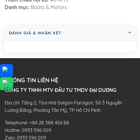
Danh mục:
Boats & Motors
ĐÁNH GIÁ & NHẬN XÉT
THÔNG TIN LIÊN HỆ
CÔNG TY TNHH MTV ĐẦU TƯ TMDV ĐẠI DƯƠNG​
Địa chỉ: Tầng 2, Tòa nhà Saigon Paragon, Số 3 Nguyễn
Lương Bằng, Phường Tân Mỹ, TP Hồ Chí Minh
Telephone:
+84 28 388 456 88
Hotline:
0933 596 009
Zalo:
0933 596 009