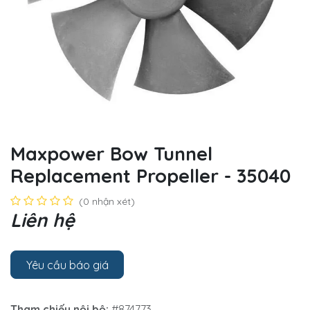
Maxpower Bow Tunnel
Replacement Propeller - 35040
(0 nhận xét)
Liên hệ
Yêu cầu báo giá
Tham chiếu nội bộ:
#874773