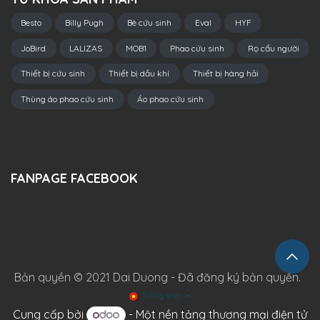
Besto
Billy Pugh
Bè cứu sinh
Eval
HYF
JoBird
LALIZAS
MOB1
Phao cứu sinh
Rọ cẩu người
Thiết bị cứu sinh
Thiết bị dầu khí
Thiết bị hàng hải
Thùng áo phao cứu sinh
Áo phao cứu sinh
FANPAGE FACEBOOK
Bản quyền © 2021 Dai Duong - Đã đăng ký bản quyền.
Tiếng Việt
Cung cấp bởi
- Một
nền tảng thương mại điện tử