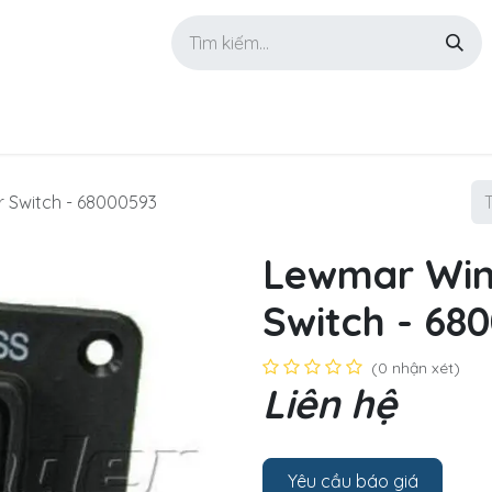
GIỚI THIỆU
SẢN PHẨM
TIN TỨC
LIÊN HỆ
 Switch - 68000593
Lewmar Win
Switch - 68
(0 nhận xét)
Liên hệ
Yêu cầu báo giá