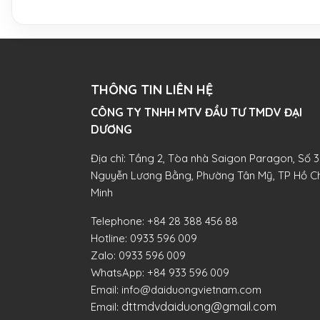
THÔNG TIN LIÊN HỆ
CÔNG TY TNHH MTV ĐẦU TƯ TMDV ĐẠI
DƯƠNG​
Địa chỉ: Tầng 2, Tòa nhà Saigon Paragon, Số 3
Nguyễn Lương Bằng, Phường Tân Mỹ, TP Hồ Ch
Minh
Telephone:
+84 28 388 456 88
Hotline:
0933 596 009
Zalo:
0933 596 009
WhatsApp:
+84 933 596 009
Email:
info@daiduongvietnam.com
dttmdvdaiduong@gmail.com
Email: