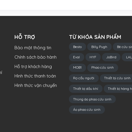
HỖ TRỢ
TỪ KHÓA SẢN PHẨM
Besto
Billy Pugh
Bè cứu si
Bảo mật thông tin
Chính sách bảo hành
Eval
HYF
JoBird
LAL
Hỗ trợ khách hàng
MOB1
Phao cứu sinh
í
Hình thức thanh toán
Rọ cẩu người
Thiết bị cứu sinh
Hình thức vận chuyển
Thiết bị dầu khí
Thiết bị hàng h
Thùng áo phao cứu sinh
Áo phao cứu sinh