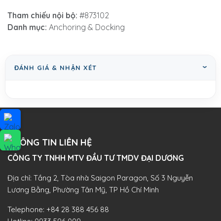
Tham chiếu nội bộ:
#873102
Danh mục:
Anchoring & Docking
ĐÁNH GIÁ & NHẬN XÉT
THÔNG TIN LIÊN HỆ
CÔNG TY TNHH MTV ĐẦU TƯ TMDV ĐẠI DƯƠNG​
Địa chỉ: Tầng 2, Tòa nhà Saigon Paragon, Số 3 Nguyễn
Lương Bằng, Phường Tân Mỹ, TP Hồ Chí Minh
Telephone:
+84 28 388 456 88