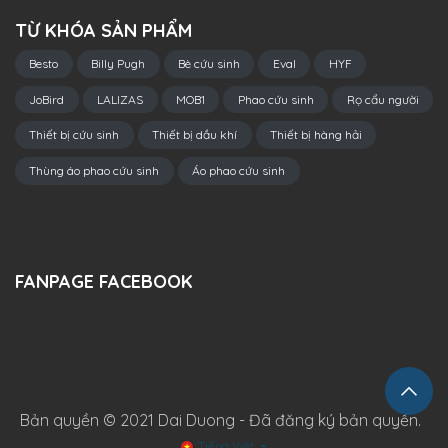
TỪ KHÓA SẢN PHẨM
Besto
Billy Pugh
Bè cứu sinh
Eval
HYF
JoBird
LALIZAS
MOB1
Phao cứu sinh
Rọ cẩu người
Thiết bị cứu sinh
Thiết bị dầu khí
Thiết bị hàng hải
Thùng áo phao cứu sinh
Áo phao cứu sinh
FANPAGE FACEBOOK
Bản quyền © 2021 Dai Duong - Đã đăng ký bản quyền.
Tiếng Việt