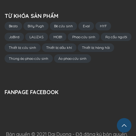
TỪ KHÓA SẢN PHẨM
Besto
Billy Pugh
Bè cứu sinh
Eval
HYF
JoBird
LALIZAS
MOB1
Phao cứu sinh
Rọ cẩu người
Thiết bị cứu sinh
Thiết bị dầu khí
Thiết bị hàng hải
Thùng áo phao cứu sinh
Áo phao cứu sinh
FANPAGE FACEBOOK
Bản quyền © 2021 Dai Duong - Đã đăng ký bản quyền.