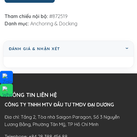
Tham chiếu nội bộ:
#872519
Danh mục:
Anchoring & Docking
ĐÁNH GIÁ & NHẬN XÉT
THÔNG TIN LIÊN HỆ
CÔNG TY TNHH MTV ĐẦU TƯ TMDV ĐẠI DƯƠNG​
Địa chỉ: Tầng 2, Tòa nhà Saigon Paragon, Số 3 Nguyễn
Lương Bằng, Phường Tân Mỹ, TP Hồ Chí Minh
Telephone:
+84 28 388 456 88