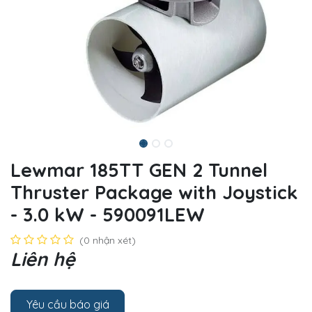
Lewmar 185TT GEN 2 Tunnel
Thruster Package with Joystick
- 3.0 kW - 590091LEW
(0 nhận xét)
Liên hệ
Yêu cầu báo giá