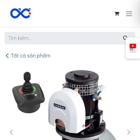
Bỏ qua để đến Nội dung
Tất cả sản phẩm