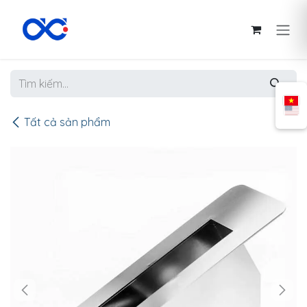
Bỏ qua để đến Nội dung
Tất cả sản phẩm