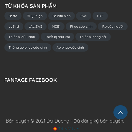
TỪ KHÓA SẢN PHẨM
Besto
Billy Pugh
Bè cứu sinh
Eval
HYF
JoBird
LALIZAS
MOB1
Phao cứu sinh
Rọ cẩu người
Thiết bị cứu sinh
Thiết bị dầu khí
Thiết bị hàng hải
Thùng áo phao cứu sinh
Áo phao cứu sinh
FANPAGE FACEBOOK
Bản quyền © 2021 Dai Duong - Đã đăng ký bản quyền.
Tiếng Việt