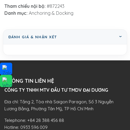
Tham chiếu nội bộ:
#872243
Danh mục:
Anchoring & Docking
ĐÁNH GIÁ & NHẬN XÉT
THÔNG TIN LIÊN HỆ
CÔNG TY TNHH MTV ĐẦU TƯ TMDV ĐẠI DƯƠNG​
Địa chỉ: Tầng 2, Tòa nhà Saigon Paragon, Số 3 Nguyễn
Lương Bằng, Phường Tân Mỹ, TP Hồ Chí Minh
Telephone:
+84 28 388 456 88
Hotline:
0933 596 009