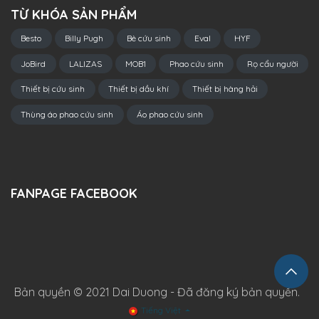
TỪ KHÓA SẢN PHẨM
Besto
Billy Pugh
Bè cứu sinh
Eval
HYF
JoBird
LALIZAS
MOB1
Phao cứu sinh
Rọ cẩu người
Thiết bị cứu sinh
Thiết bị dầu khí
Thiết bị hàng hải
Thùng áo phao cứu sinh
Áo phao cứu sinh
FANPAGE FACEBOOK
Bản quyền © 2021 Dai Duong - Đã đăng ký bản quyền.
Tiếng Việt