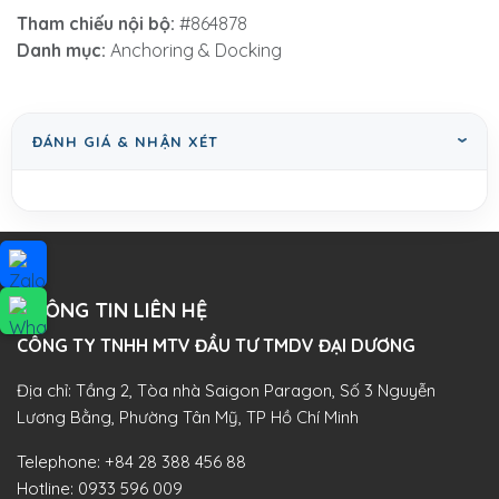
Tham chiếu nội bộ:
#864878
Danh mục:
Anchoring & Docking
ĐÁNH GIÁ & NHẬN XÉT
THÔNG TIN LIÊN HỆ
CÔNG TY TNHH MTV ĐẦU TƯ TMDV ĐẠI DƯƠNG​
Địa chỉ: Tầng 2, Tòa nhà Saigon Paragon, Số 3 Nguyễn
Lương Bằng, Phường Tân Mỹ, TP Hồ Chí Minh
Telephone:
+84 28 388 456 88
Hotline:
0933 596 009