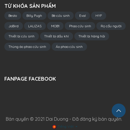
TỪ KHÓA SẢN PHẨM
Besto
Billy Pugh
Bè cứu sinh
Eval
HYF
JoBird
LALIZAS
MOB1
Phao cứu sinh
Rọ cẩu người
Thiết bị cứu sinh
Thiết bị dầu khí
Thiết bị hàng hải
Thùng áo phao cứu sinh
Áo phao cứu sinh
FANPAGE FACEBOOK
Bản quyền © 2021 Dai Duong - Đã đăng ký bản quyền.
Tiếng Việt