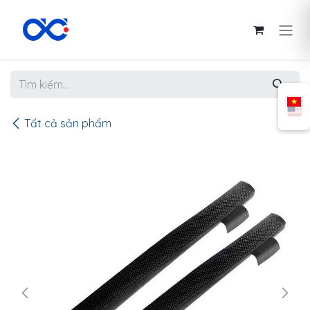
Bỏ qua để đến Nội dung
Tất cả sản phẩm