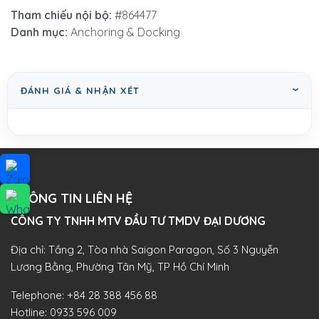
Tham chiếu nội bộ:
#864477
Danh mục:
Anchoring & Docking
ĐÁNH GIÁ & NHẬN XÉT
THÔNG TIN LIÊN HỆ
CÔNG TY TNHH MTV ĐẦU TƯ TMDV ĐẠI DƯƠNG​
Địa chỉ: Tầng 2, Tòa nhà Saigon Paragon, Số 3 Nguyễn
Lương Bằng, Phường Tân Mỹ, TP Hồ Chí Minh
Telephone:
+84 28 388 456 88
Hotline:
0933 596 009