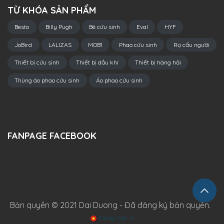
TỪ KHÓA SẢN PHẨM
Besto
Billy Pugh
Bè cứu sinh
Eval
HYF
JoBird
LALIZAS
MOB1
Phao cứu sinh
Rọ cẩu người
Thiết bị cứu sinh
Thiết bị dầu khí
Thiết bị hàng hải
Thùng áo phao cứu sinh
Áo phao cứu sinh
FANPAGE FACEBOOK
Bản quyền © 2021 Dai Duong - Đã đăng ký bản quyền.
Tiếng Việt