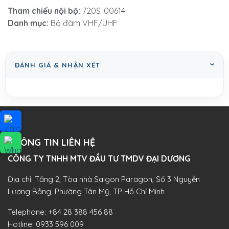
Tham chiếu nội bộ:
720S-00614
Danh mục:
Bộ đàm VHF/UHF
ĐÁNH GIÁ & NHẬN XÉT
THÔNG TIN LIÊN HỆ
CÔNG TY TNHH MTV ĐẦU TƯ TMDV ĐẠI DƯƠNG​
Địa chỉ: Tầng 2, Tòa nhà Saigon Paragon, Số 3 Nguyễn
Lương Bằng, Phường Tân Mỹ, TP Hồ Chí Minh
Telephone:
+84 28 388 456 88
Hotline:
0933 596 009