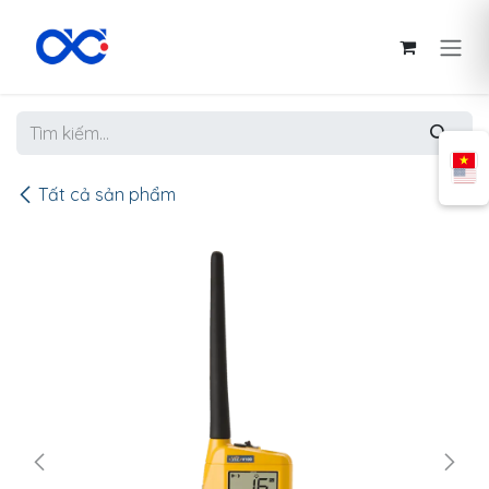
Bỏ qua để đến Nội dung
Tất cả sản phẩm