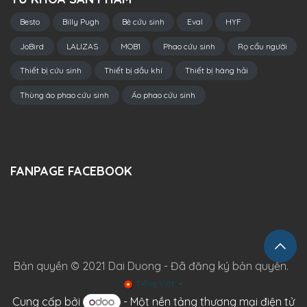
Besto
Billy Pugh
Bè cứu sinh
Eval
HYF
JoBird
LALIZAS
MOB1
Phao cứu sinh
Rọ cẩu người
Thiết bị cứu sinh
Thiết bị dầu khí
Thiết bị hàng hải
Thùng áo phao cứu sinh
Áo phao cứu sinh
FANPAGE FACEBOOK
Bản quyền © 2021 Dai Duong - Đã đăng ký bản quyền.
Tiếng Việt
Cung cấp bởi
- Một
nền tảng thương mại điện tử