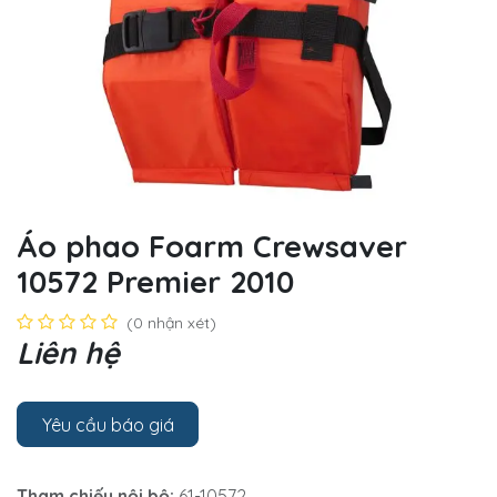
Áo phao Foarm Crewsaver
10572 Premier 2010
(0 nhận xét)
Liên hệ
Yêu cầu báo giá
Tham chiếu nội bộ:
61-10572