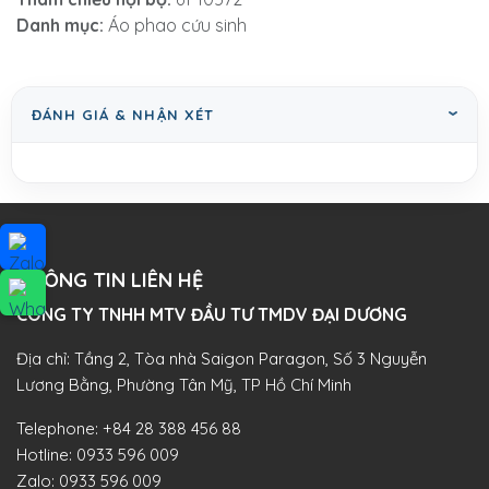
Danh mục:
Áo phao cứu sinh
ĐÁNH GIÁ & NHẬN XÉT
THÔNG TIN LIÊN HỆ
CÔNG TY TNHH MTV ĐẦU TƯ TMDV ĐẠI DƯƠNG​
Địa chỉ: Tầng 2, Tòa nhà Saigon Paragon, Số 3 Nguyễn
Lương Bằng, Phường Tân Mỹ, TP Hồ Chí Minh
Telephone:
+84 28 388 456 88
Hotline:
0933 596 009
Zalo:
0933 596 009