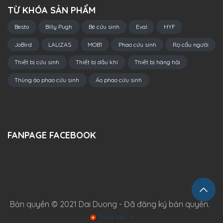
TỪ KHÓA SẢN PHẨM
Besto
Billy Pugh
Bè cứu sinh
Eval
HYF
JoBird
LALIZAS
MOB1
Phao cứu sinh
Rọ cẩu người
Thiết bị cứu sinh
Thiết bị dầu khí
Thiết bị hàng hải
Thùng áo phao cứu sinh
Áo phao cứu sinh
FANPAGE FACEBOOK
Bản quyền © 2021 Dai Duong - Đã đăng ký bản quyền.
Tiếng Việt