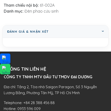
Tham chiếu nội bộ:
61-002A
Danh mục:
Đèn phao cứu sinh
ĐÁNH GIÁ & NHẬN XÉT
THÔNG TIN LIÊN HỆ
CÔNG TY TNHH MTV ĐẦU TƯ TMDV ĐẠI DƯƠNG​
Địa chỉ: Tầng 2, Tòa nhà Saigon Paragon, Số 3 Nguyễn
Lương Bằng, Phường Tân Mỹ, TP Hồ Chí Minh
Telephone:
+84 28 388 456 88
Hotline:
0933 596 009