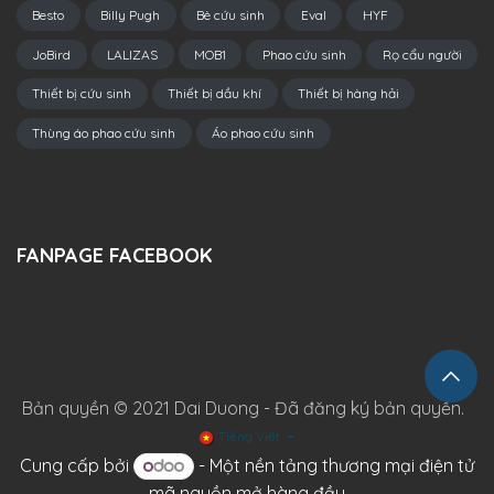
Besto
Billy Pugh
Bè cứu sinh
Eval
HYF
JoBird
LALIZAS
MOB1
Phao cứu sinh
Rọ cẩu người
Thiết bị cứu sinh
Thiết bị dầu khí
Thiết bị hàng hải
Thùng áo phao cứu sinh
Áo phao cứu sinh
FANPAGE FACEBOOK
Bản quyền © 2021 Dai Duong - Đã đăng ký bản quyền.
Tiếng Việt
Cung cấp bởi
- Một
nền tảng thương mại điện tử
mã nguồn mở hàng đầu