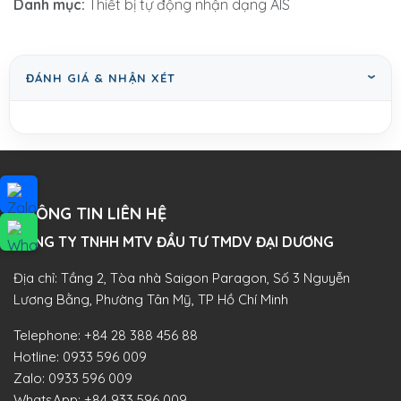
Danh mục:
Thiết bị tự động nhận dạng AIS
ĐÁNH GIÁ & NHẬN XÉT
THÔNG TIN LIÊN HỆ
CÔNG TY TNHH MTV ĐẦU TƯ TMDV ĐẠI DƯƠNG​
Địa chỉ: Tầng 2, Tòa nhà Saigon Paragon, Số 3 Nguyễn
Lương Bằng, Phường Tân Mỹ, TP Hồ Chí Minh
Telephone:
+84 28 388 456 88
Hotline:
0933 596 009
Zalo:
0933 596 009
WhatsApp:
+84 933 596 009