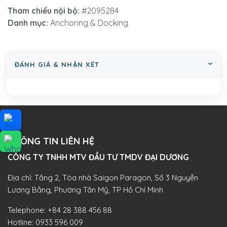
Tham chiếu nội bộ:
#2095284
Danh mục:
Anchoring & Docking
ĐÁNH GIÁ & NHẬN XÉT
THÔNG TIN LIÊN HỆ
CÔNG TY TNHH MTV ĐẦU TƯ TMDV ĐẠI DƯƠNG​
Địa chỉ: Tầng 2, Tòa nhà Saigon Paragon, Số 3 Nguyễn
Lương Bằng, Phường Tân Mỹ, TP Hồ Chí Minh
Telephone:
+84 28 388 456 88
Hotline:
0933 596 009