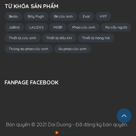
TỪ KHÓA SẢN PHẨM
Besto
Billy Pugh
Bè cứu sinh
Eval
HYF
JoBird
LALIZAS
MOB1
Phao cứu sinh
Rọ cẩu người
Thiết bị cứu sinh
Thiết bị dầu khí
Thiết bị hàng hải
Thùng áo phao cứu sinh
Áo phao cứu sinh
FANPAGE FACEBOOK
Bản quyền © 2021 Dai Duong - Đã đăng ký bản quyền.
Tiếng Việt