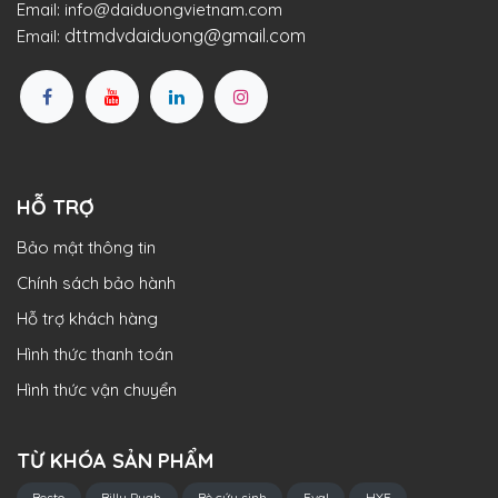
Email:
info@daiduongvietnam.com
dttmdvdaiduong@gmail.com
Email:
HỖ TRỢ
Bảo mật thông tin
Chính sách bảo hành
Hỗ trợ khách hàng
Hình thức thanh toán
Hình thức vận chuyển
TỪ KHÓA SẢN PHẨM
Besto
Billy Pugh
Bè cứu sinh
Eval
HYF