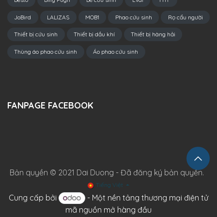
JoBird
LALIZAS
MOB1
Phao cứu sinh
Rọ cẩu người
Thiết bị cứu sinh
Thiết bị dầu khí
Thiết bị hàng hải
Thùng áo phao cứu sinh
Áo phao cứu sinh
FANPAGE FACEBOOK
Bản quyền © 2021 Dai Duong - Đã đăng ký bản quyền.
Tiếng Việt
Cung cấp bởi
- Một
nền tảng thương mại điện tử
mã nguồn mở hàng đầu