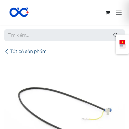
Bỏ qua để đến Nội dung
Tất cả sản phẩm