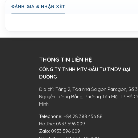
ĐÁNH GIÁ & NHẬN XÉT
THÔNG TIN LIÊN HỆ
CÔNG TY TNHH MTV ĐẦU TƯ TMDV ĐẠI
DƯƠNG​
Địa chỉ: Tầng 2, Tòa nhà Saigon Paragon, Số 3
Nguyễn Lương Bằng, Phường Tân Mỹ, TP Hồ Ch
Minh
Telephone:
+84 28 388 456 88
Hotline:
0933 596 009
Zalo:
0933 596 009