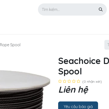
GIỚI THIỆU
SẢN PHẨM
TIN TỨC
LIÊN HỆ
 Rope Spool
Seachoice D
Spool
(0 nhận xét)
Liên hệ
Yêu cầu báo giá