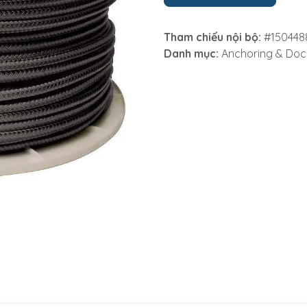
Tham chiếu nội bộ:
#150448
Danh mục:
Anchoring & Doc