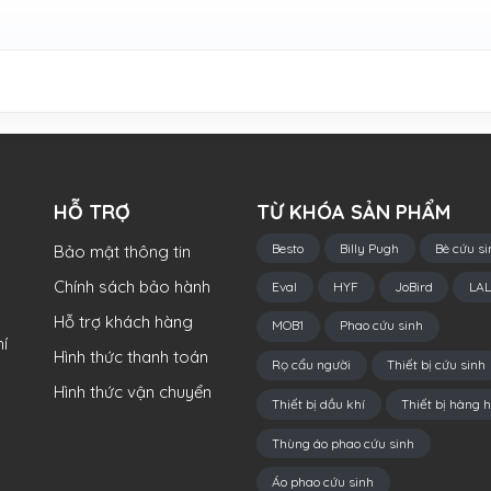
HỖ TRỢ
TỪ KHÓA SẢN PHẨM
Besto
Billy Pugh
Bè cứu si
Bảo mật thông tin
Chính sách bảo hành
Eval
HYF
JoBird
LAL
Hỗ trợ khách hàng
MOB1
Phao cứu sinh
í
Hình thức thanh toán
Rọ cẩu người
Thiết bị cứu sinh
Hình thức vận chuyển
Thiết bị dầu khí
Thiết bị hàng h
Thùng áo phao cứu sinh
Áo phao cứu sinh