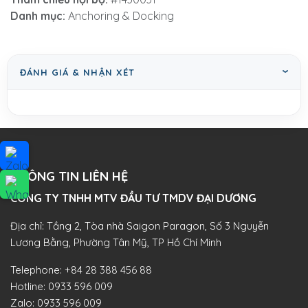
Danh mục:
Anchoring & Docking
ĐÁNH GIÁ & NHẬN XÉT
THÔNG TIN LIÊN HỆ
CÔNG TY TNHH MTV ĐẦU TƯ TMDV ĐẠI DƯƠNG​
Địa chỉ: Tầng 2, Tòa nhà Saigon Paragon, Số 3 Nguyễn
Lương Bằng, Phường Tân Mỹ, TP Hồ Chí Minh
Telephone:
+84 28 388 456 88
Hotline:
0933 596 009
Zalo:
0933 596 009