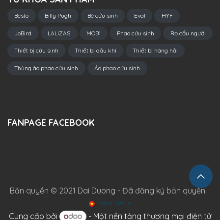
Besto
Billy Pugh
Bè cứu sinh
Eval
HYF
JoBird
LALIZAS
MOB1
Phao cứu sinh
Rọ cẩu người
Thiết bị cứu sinh
Thiết bị dầu khí
Thiết bị hàng hải
Thùng áo phao cứu sinh
Áo phao cứu sinh
FANPAGE FACEBOOK
Bản quyền © 2021 Dai Duong - Đã đăng ký bản quyền.
Tiếng Việt
Cung cấp bởi
- Một
nền tảng thương mại điện tử