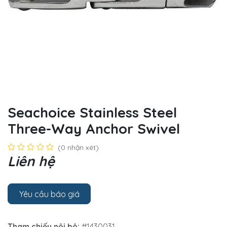
Seachoice Stainless Steel
Three-Way Anchor Swivel
(0 nhận xét)
Liên hệ
Yêu cầu báo giá
Tham chiếu nội bộ:
#1430031