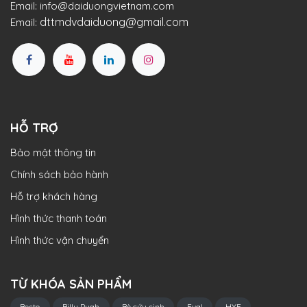
Email:
info@daiduongvietnam.com
dttmdvdaiduong@gmail.com
Email:
HỖ TRỢ
Bảo mật thông tin
Chính sách bảo hành
Hỗ trợ khách hàng
Hình thức thanh toán
Hình thức vận chuyển
TỪ KHÓA SẢN PHẨM
Besto
Billy Pugh
Bè cứu sinh
Eval
HYF