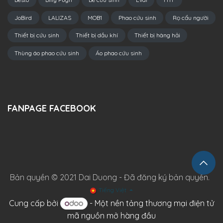
JoBird
LALIZAS
MOB1
Phao cứu sinh
Rọ cẩu người
Thiết bị cứu sinh
Thiết bị dầu khí
Thiết bị hàng hải
Thùng áo phao cứu sinh
Áo phao cứu sinh
FANPAGE FACEBOOK
Bản quyền © 2021 Dai Duong - Đã đăng ký bản quyền.
Tiếng Việt
Cung cấp bởi
- Một
nền tảng thương mại điện tử
mã nguồn mở hàng đầu