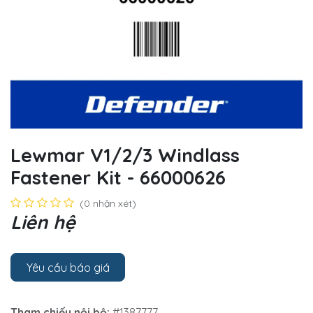
Lewmar V1/2/3 Windlass
Fastener Kit - 66000626
(0 nhận xét)
Liên hệ
Yêu cầu báo giá
Tham chiếu nội bộ:
#1387777