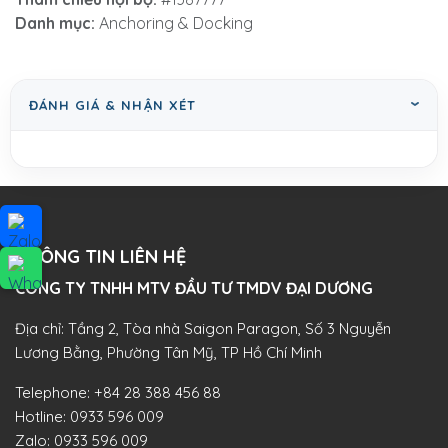
Danh mục:
Anchoring & Docking
ĐÁNH GIÁ & NHẬN XÉT
THÔNG TIN LIÊN HỆ
CÔNG TY TNHH MTV ĐẦU TƯ TMDV ĐẠI DƯƠNG​
Địa chỉ: Tầng 2, Tòa nhà Saigon Paragon, Số 3 Nguyễn
Lương Bằng, Phường Tân Mỹ, TP Hồ Chí Minh
Telephone:
+84 28 388 456 88
Hotline:
0933 596 009
Zalo:
0933 596 009