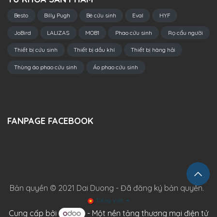
Besto
Billy Pugh
Bè cứu sinh
Eval
HYF
JoBird
LALIZAS
MOB1
Phao cứu sinh
Rọ cẩu người
Thiết bị cứu sinh
Thiết bị dầu khí
Thiết bị hàng hải
Thùng áo phao cứu sinh
Áo phao cứu sinh
FANPAGE FACEBOOK
Bản quyền © 2021 Dai Duong - Đã đăng ký bản quyền.
Tiếng Việt
Cung cấp bởi
- Một
nền tảng thương mại điện tử